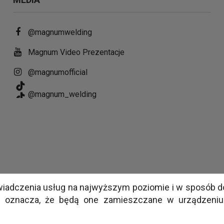
@magnumwelding
Magnum Video Prezentacje
@magnumofficial
@magnum_welding
 świadczenia usług na najwyższym poziomie i w sposób 
s oznacza, że będą one zamieszczane w urządzeniu 
TWORZENIE SKLEPÓW INTERNETOWYCH KRAKÓW
MILLENIUM STUDIO