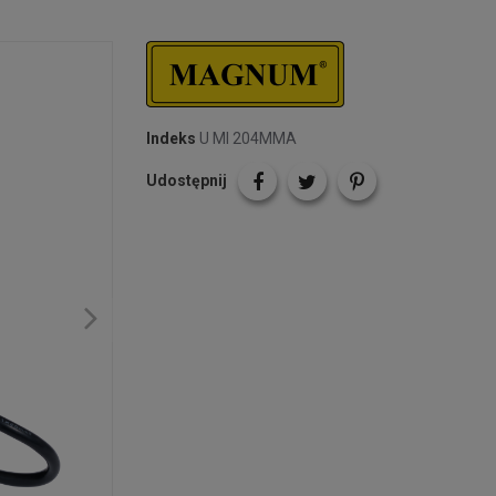
Indeks
U MI 204MMA
Udostępnij