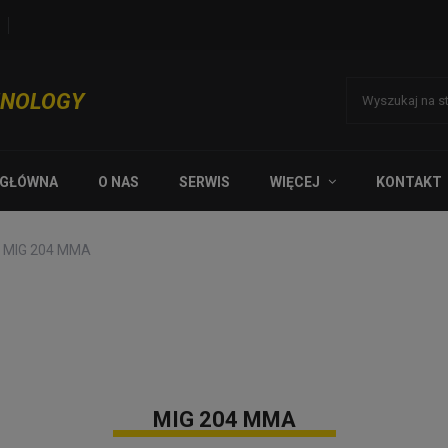
HNOLOGY
 GŁÓWNA
O NAS
SERWIS
WIĘCEJ
KONTAKT
MIG 204 MMA
MIG 204 MMA