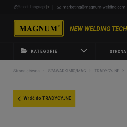
marketing@magnum-welding.com
Select Language
▼
NEW WELDING TEC
KATEGORIE
STRONA
Strona główna
SPAWARKI MIG/MAG
TRADYCYJNE
Wróć do
TRADYCYJNE