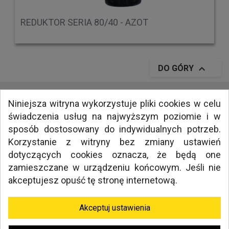
REDUKTOR SERIA 80/40 - AZOT

DO GÓRY
Niniejsza witryna wykorzystuje pliki cookies w celu
świadczenia usług na najwyższym poziomie i w
INFORMACJE
sposób dostosowany do indywidualnych potrzeb.
MEDIA
Korzystanie z witryny bez zmiany ustawień
NAWIGACJA
dotyczących cookies oznacza, że będą one
zamieszczane w urządzeniu końcowym. Jeśli nie
akceptujesz opuść tę stronę internetową.
TWORZENIE SKLEPÓW INTERNETOWYCH KRAKÓW
MILLENIUM STUDIO
Akceptuj ustawienia