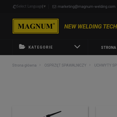
marketing@magnum-welding.com
Select Language
▼
NEW WELDING TEC
KATEGORIE
STRONA
Strona główna
OSPRZĘT SPAWALNICZY
UCHWYTY SP