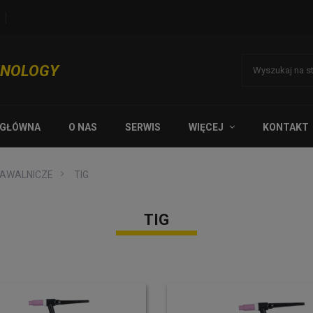
HNOLOGY
 GŁÓWNA
O NAS
SERWIS
WIĘCEJ
KONTAKT
AWALNICZE
TIG
TIG