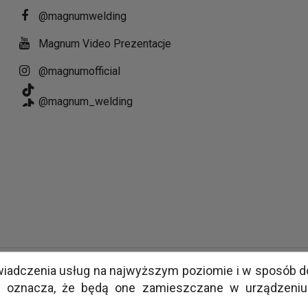
@magnumwelding
Magnum Video Prezentacje
@magnumofficial
@magnum_welding
 świadczenia usług na najwyższym poziomie i w sposób 
TWORZENIE SKLEPÓW INTERNETOWYCH KRAKÓW
MILLENIUM STUDIO
s oznacza, że będą one zamieszczane w urządzeniu 