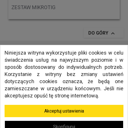
ZESTAW MIKROTIG

DO GÓRY
Niniejsza witryna wykorzystuje pliki cookies w celu
świadczenia usług na najwyższym poziomie i w
INFORMACJE
sposób dostosowany do indywidualnych potrzeb.
MEDIA
Korzystanie z witryny bez zmiany ustawień
NAWIGACJA
dotyczących cookies oznacza, że będą one
zamieszczane w urządzeniu końcowym. Jeśli nie
akceptujesz opuść tę stronę internetową.
TWORZENIE SKLEPÓW INTERNETOWYCH KRAKÓW
MILLENIUM STUDIO
Akceptuj ustawienia
Skonfiguruj