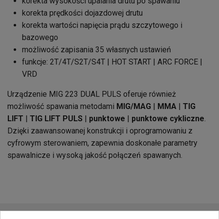
korekta wysokości upalania drutu po spawaniu
korekta prędkości dojazdowej drutu
korekta wartości napięcia prądu szczytowego i
bazowego
możliwość zapisania 35 własnych ustawień
funkcje:
2T/4T/S2T/S4T | HOT START | ARC FORCE |
VRD
Urządzenie MIG 223 DUAL PULS oferuje również
możliwość spawania metodami
MIG/MAG
|
MMA
|
TIG
LIFT
|
TIG LIFT PULS
|
punktowe
|
punktowe cykliczne
.
Dzięki zaawansowanej konstrukcji i oprogramowaniu z
cyfrowym sterowaniem, zapewnia doskonałe parametry
spawalnicze i wysoką jakość połączeń spawanych.