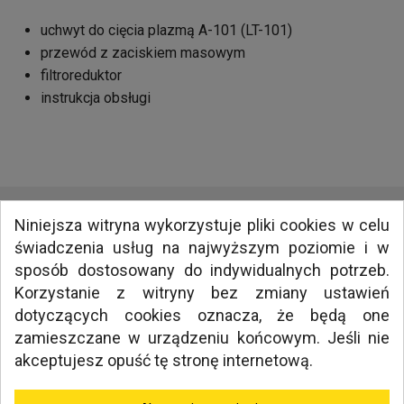
uchwyt do cięcia plazmą A-101 (LT-101)
przewód z zaciskiem masowym
filtroreduktor
instrukcja obsługi
Niniejsza witryna wykorzystuje pliki cookies w celu
świadczenia usług na najwyższym poziomie i w
INFORMACJE
sposób dostosowany do indywidualnych potrzeb.
MEDIA
Korzystanie z witryny bez zmiany ustawień
NAWIGACJA
dotyczących cookies oznacza, że będą one
zamieszczane w urządzeniu końcowym. Jeśli nie
akceptujesz opuść tę stronę internetową.
TWORZENIE SKLEPÓW INTERNETOWYCH KRAKÓW
MILLENIUM STUDIO