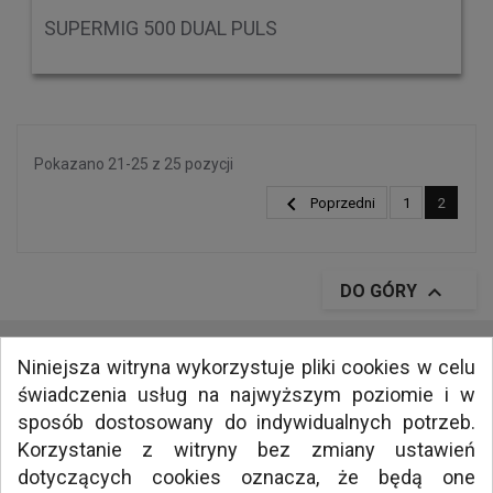
SUPERMIG 500 DUAL PULS
Pokazano 21-25 z 25 pozycji

Poprzedni
1
2

DO GÓRY
Niniejsza witryna wykorzystuje pliki cookies w celu
świadczenia usług na najwyższym poziomie i w
INFORMACJE
sposób dostosowany do indywidualnych potrzeb.
MEDIA
Korzystanie z witryny bez zmiany ustawień
NAWIGACJA
dotyczących cookies oznacza, że będą one